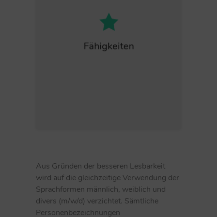
modern
kreativ
sprachgewandt
ideenreich
Fähigkeiten
ordentlich
Fähigkeit zur
Zusammenarbeit
Aus Gründen der besseren Lesbarkeit
wird auf die gleichzeitige Verwendung der
Sprachformen männlich, weiblich und
divers (m/w/d) verzichtet. Sämtliche
Personenbezeichnungen