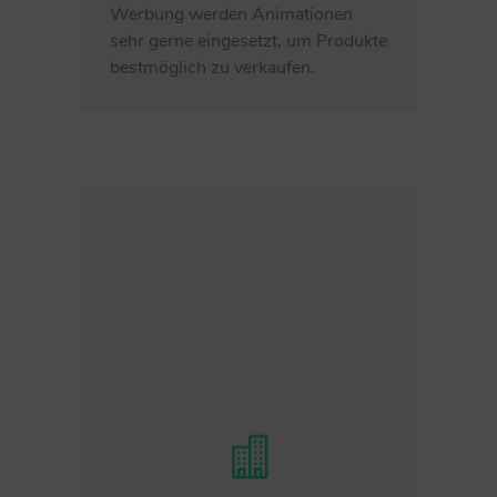
Werbung werden Animationen
sehr gerne eingesetzt, um Produkte
bestmöglich zu verkaufen.
Arbeitsplatz:
Medienfachleute arbeiten in
Büros und mit Kolleginnen und
Kollegen zusammen. Sie haben
Kontakt zu Kundinnen und
Kunden und besprechen, wie
Internetseiten, Audio-,
Videobeiträge und
Animationen aussehen