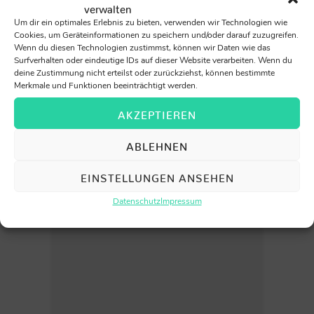
Computer, Tablets, Drucker,
verwalten
Kopierer, Foto- und
Um dir ein optimales Erlebnis zu bieten, verwenden wir Technologien wie
Filmkameras sowie
Cookies, um Geräteinformationen zu speichern und/oder darauf zuzugreifen.
Arbeitsgeräte
Smartphones. Sie arbeiten
Wenn du diesen Technologien zustimmst, können wir Daten wie das
Surfverhalten oder eindeutige IDs auf dieser Website verarbeiten. Wenn du
sehr viel am Computer und mit
deine Zustimmung nicht erteilst oder zurückziehst, können bestimmte
speziellen Programmen.
Merkmale und Funktionen beeinträchtigt werden.
AKZEPTIEREN
ABLEHNEN
EINSTELLUNGEN ANSEHEN
Datenschutz
Impressum
Aufgaben:
Kunden beraten, auf
Wünsche und
Vorstellungen eingehen
Entwürfe erstellen